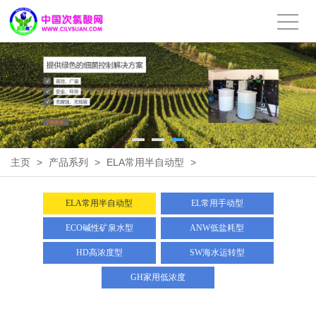
主页
>
产品系列
>
ELA常用半自动型
>
ELA常用半自动型
EL常用手动型
ECO碱性矿泉水型
ANW低盐耗型
HD高浓度型
SW海水运转型
GH家用低浓度